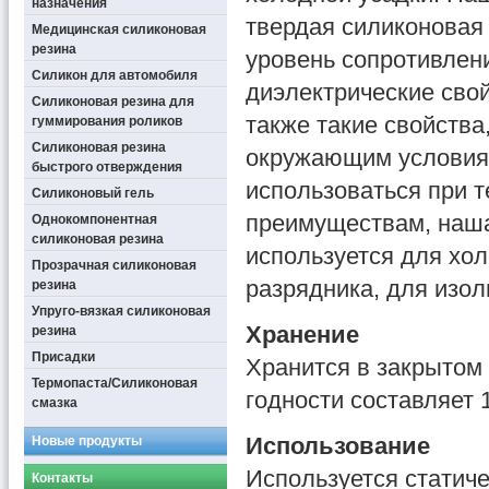
назначения
твердая силиконовая
Медицинская силиконовая
резина
уровень сопротивлени
Силикон для автомобиля
диэлектрические свой
Силиконовая резина для
также такие свойства
гуммирования роликов
Силиконовая резина
окружающим условиям
быстрого отверждения
использоваться при 
Силиконовый гель
преимуществам, наша
Однокомпонентная
силиконовая резина
используется для хол
Прозрачная силиконовая
разрядника, для изо
резина
Упруго-вязкая силиконовая
Хранение
резина
Присадки
Хранится в закрытом 
Термопаста/Силиконовая
годности составляет 
смазка
Использование
Новые продукты
Используется статиче
Контакты