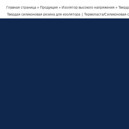
Главная страница
»
Продукция
»
Изолятор высокого напряжения
» Тверд
Твердая силиконовая резина для изолятора
|
Термопаста/Силиконовая 