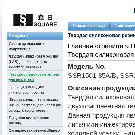
Главная страница
О компани
Твердая силиконовая резин
Продукция
Изолятор высокого
Главная страница
»
П
напряжения
Твердая силиконовая
Жидкая силиконовая резина
(LSR) для изоляторов
Модель No.
высокого давления
SSR1501-35A/B, SSR
Твердая силиконовая резина
для изолятора
Описание продукци
Проводящая жидкая
силиконовая резина
Твердая силиконовая
Жидкая силиконовая резина
двухкомпонентная тв
низкой вязкости для изоляции
высокого напряжения
Данная продукция яв
Пищевая силиконовая
литья или инжектиров
резина
Силиконовая резина общего
холодной усадки. На