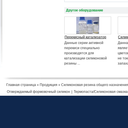
Другое оборудование
Перекисный катализатор
Силик
Данные серии активной
Данна
перекиси специально
являе
производятся для
цвето
катализации силиконовой
не то
резины ...
запаха
Главная страница
»
Продукция
»
Силиконовая резина общего назначени
Отверждаемый формовочный силикон
|
Термопаста/Силиконовая смазка