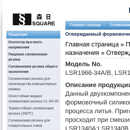
Главная страница
О компани
Отверждаемый формовочн
Продукция
Изолятор высокого
Главная страница
»
П
напряжения
назначения
» Отверж
Пищевая силиконовая
резина
Модель No.
Силиконовая резина общего
LSR1966-34A/B, LSR
назначения
Силиконовая резина для
Описание продукци
производства компьютерных
клавиш
Данный двухкомпоне
Огнестойкая жидкая
формовочный силикон
силиконовая резина UL-94-V0
Термостойкая силиконовая
процесса литья. При
резина (300℃)
просходит при смеши
Силиконовая резина для
плавательных очков
LSR1340A:LSR1340B 