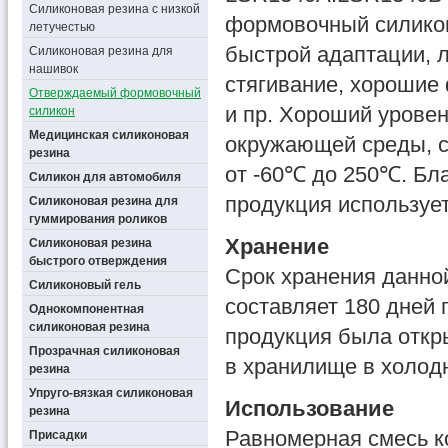
Силиконовая резина с низкой
формовочный силикон
летучестью
быстрой адаптации, 
Силиконовая резина для
нашивок
стягивание, хорошие 
Отверждаемый формовочный
и пр. Хороший уровен
силикон
Медицинская силиконовая
окружающей среды, с
резина
от -60℃ до 250℃. Бл
Силикон для автомобиля
продукция использует
Силиконовая резина для
гуммирования роликов
Хранение
Силиконовая резина
быстрого отверждения
Срок хранения данно
Силиконовый гель
составляет 180 дней
Однокомпонентная
силиконовая резина
продукция была откры
Прозрачная силиконовая
в хранилище в холодн
резина
Упруго-вязкая силиконовая
Использование
резина
Равномерная смесь к
Присадки