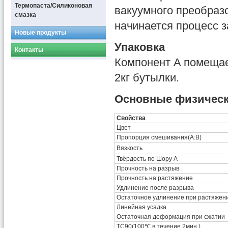
Термопаста/Силиконовая
вакуумного преобразо
смазка
начинается процесс з
Новые продукты
Упаковка
Контакты
Компонент A помещае
2кг бутылки.
Основные физическ
Свойства
Цвет
Пропорция смешивания(A:B)
Вязкость
Твёрдость по Шору A
Прочность на разрыв
Прочность на растяжение
Удлинение после разрыва
Остаточное удлинение при растяжен
Линейная усадка
Остаточная деформация при сжатии
TC90(100℃ в течение 2мин.)