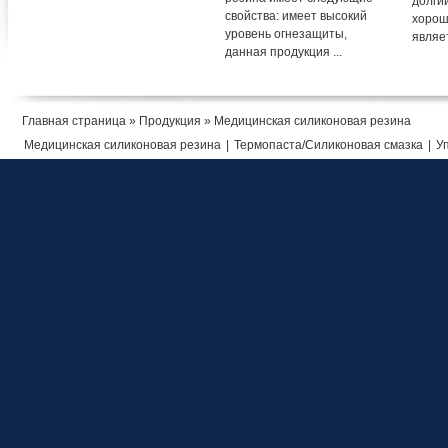
долги
свойства: имеет высокий
хорош
уровень огнезащиты,
являет
данная продукция ...
Главная страница
»
Продукция
» Медицинская силиконовая резина
Медицинская силиконовая резина
|
Термопаста/Силиконовая смазка
|
У