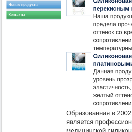
Силиконовая 
Новые продукты
перекисным 
Контакты
Наша продукц
предела проч
оттенок со в
сопротивлени
температурны
Силиконовая 
платиновыми
Данная продук
уровень проз
эластичность
желтый оттен
сопротивления
Образованная в 2002 
является профессио
медицинской силикон