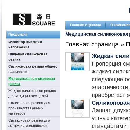
Главная страница
О компани
Медицинская силиконовая 
Продукция
Изолятор высокого
Главная страница
»
П
напряжения
Пищевая силиконовая
Жидкая сили
резина
Пропорция см
Силиконовая резина общего
жидкая силик
назначения
следующие ос
Медицинская силиконовая
резина
эластичности,
Жидкая силиконовая резина
приобретает ж
для медицинских целей
Силиконовая
Силиконовая резина для
производства ушных
Данная двухк
катетеров
ушных катетер
Силиконовая резина для
стандартами 
экструзии медицинского