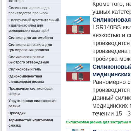
катетера
Кроме того, 
Силиконовая резина для
ушных катете
производства пробирок
Силиконовая
Силиконовый чувствительный
к давлению клей для
LSR140BS явл
медицинских пластырей
вязкостью и 
Силикон для автомобиля
производится 
Силиконовая резина для
произведена 
гуммирования роликов
Силиконовая резина
пробирка може
быстрого отверждения
Силиконовый
Силиконовый гель
медицинских
Однокомпонентная
Равномерно с
силиконовая резина
Прозрачная силиконовая
производится
резина
Данный силик
Упруго-вязкая силиконовая
медицинских 
резина
течении 15 - 3
Присадки
Термопаста/Силиконовая
Силиконовая резина для экструзии 
смазка