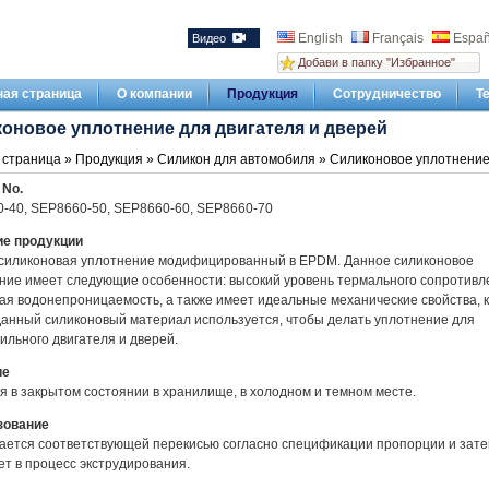
English
Français
Españ
Видео
Добави в папку "Избранное"
ная страница
О компании
Продукция
Сотрудничество
Т
оновое уплотнение для двигателя и дверей
 страница
»
Продукция
»
Силикон для автомобиля
» Силиконовое уплотнение 
No.
-40, SEP8660-50, SEP8660-60, SEP8660-70
е продукции
силиконовая уплотнение модифицированный в EPDM. Данное силиконовое
ние имеет следующие особенности: высокий уровень термального сопротивл
ая водонепроницаемость, а также имеет идеальные механические свойства, к
анный силиконовый материал используется, чтобы делать уплотнение для
ильного двигателя и дверей.
ие
я в закрытом состоянии в хранилище, в холодном и темном месте.
зование
ется соответствующей перекисью согласно спецификации пропорции и зате
ет в процесс экструдирования.