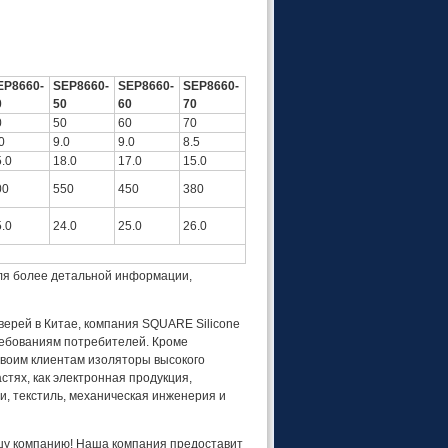
EP8660-
SEP8660-
SEP8660-
SEP8660-
0
50
60
70
0
50
60
70
0
9.0
9.0
8.5
.0
18.0
17.0
15.0
00
550
450
380
.0
24.0
25.0
26.0
ля более детальной информации,
верей в Китае, компания SQUARE Silicone
ребованиям потребителей. Кроме
своим клиентам изоляторы высокого
стях, как электронная продукция,
, текстиль, механическая инженерия и
шу компанию! Наша компания предоставит