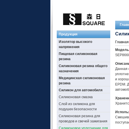
Глав
Силик
Продукция
Изолятор высокого
Главная
напряжения
Модель 
Пищевая силиконовая
SEP8660
резина
Описани
Силиконовая резина общего
Данная 
назначения
уплотне
Медицинская силиконовая
и хорош
резина
EPDM. Д
автомоб
Силикон для автомобиля
Силиконовая смазка
Хранен
Хранитс
Слой из силикона для
подушек безопасности
Исполь
Силиконовая резина для
Смешива
проводов и свечей зажигания
поступа
Силиконовое уплотнение для