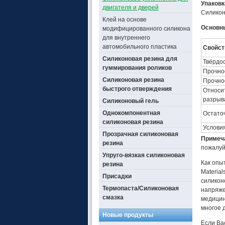
Упаковк
двигателя и дверей
Силикон
Клей на основе
Основны
модифицированного силикона
для внутреннего
автомобильного пластика
Свойст
Силиконовая резина для
Твёрдос
гуммирования роликов
Прочно
Силиконовая резина
Прочно
быстрого отверждения
Относи
разрыв
Силиконовый гель
Однокомпонентная
Остато
силиконовая резина
Услови
Прозрачная силиконовая
Примеч
резина
пожалуй
Упруго-вязкая силиконовая
Как опы
резина
Materia
Присадки
силикон
Термопаста/Силиконовая
напряже
смазка
медицин
многое д
Новые продукты
Если Ва