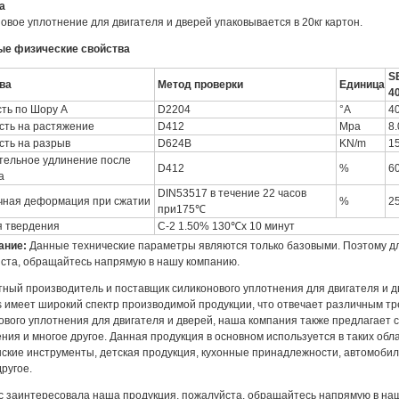
а
овое уплотнение для двигателя и дверей упаковывается в 20кг картон.
е физические свойства
S
ва
Метод проверки
Единица
4
ть по Шору A
D2204
°A
4
сть на растяжение
D412
Mpa
8.
сть на разрыв
D624B
KN/m
15
тельное удлинение после
D412
%
6
а
DIN53517 в течение 22 часов
чная деформация при сжатии
%
25
при175℃
я твердения
C-2 1.50% 130℃x 10 минут
ание:
Данные технические параметры являются только базовыми. Поэтому д
ста, обращайтесь напрямую в нашу компанию.
тный производитель и поставщик силиконового уплотнения для двигателя и д
ls имеет широкий спектр производимой продукции, что отвечает различным т
ового уплотнения для двигателя и дверей, наша компания также предлагает 
ния и многое другое. Данная продукция в основном используется в таких обла
ские инструменты, детская продукция, кухонные принадлежности, автомобили
ругое.
с заинтересовала наша продукция, пожалуйста, обращайтесь напрямую в на