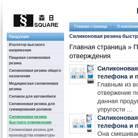
Главная страница
О компани
Силиконовая резина быстр
Продукция
Изолятор высокого
Главная страница
»
П
напряжения
отверждения
Пищевая силиконовая
резина
Силиконовая
Силиконовая резина общего
телефона и 
назначения
Главным из в
Медицинская силиконовая
резина
отвержение п
Силикон для автомобиля
данная проду
Силиконовая резина для
упругости ...
гуммирования роликов
Силиконовая
Силиконовая резина
быстрого отверждения
телефона и 
Силиконовая резина для
Она смешивае
производства клавиатуры