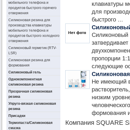
мобильного телефона и
клавиатуры м
продуктов быстрого горячего
для производ
отвержения
быстрого ...
Силиконовая резина для
производства клавиатуры
Силиконовый
мобильного телефона и
Силиконовый 
продуктов быстрого холодного
отвержения
затвердивает
Силиконовый герметик (RTV-
двухкомпонен
LSR)
пропорции 1:
Силиконовая резина для
следующие ос
формования
Силиконовый гель
Силиконовая
Однокомпонентная
Не имеющий в
силиконовая резина
растворитель
Прозрачная силиконовая
низким уровн
резина
Упруго-вязкая силиконовая
человеческог
резина
формования и
Присадки
Компания SQUARE Sil
Термопаста/Силиконовая
смазка