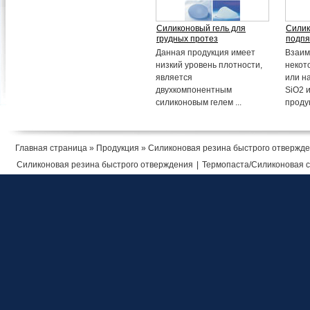
Силиконовый гель для
Силик
грудных протез
подпя
Данная продукция имеет
Взаим
низкий уровень плотности,
некот
является
или н
двухкомпонентным
SiO2 
силиконовым гелем ...
продук
Главная страница
»
Продукция
» Силиконовая резина быстрого отвержд
Силиконовая резина быстрого отверждения
|
Термопаста/Силиконовая 