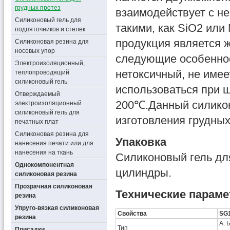
грудных протез
взаимодействует с н
Силиконовый гель для
такими, как SiO2 или
подпяточников и стелек
продукция является 
Силиконовая резина для
носовых упор
следующие особеннос
Электроизоляционный,
нетоксичный, не имее
теплопроводящий
силиконовый гель
использоваться при 
Отверждаемый
200℃.Данный силикон
электроизоляционный
силиконовый гель для
изготовления грудных
печатных плат
Силиконовая резина для
Упаковка
нанесения печати или для
нанесения на ткань
Силиконовый гель для
Однокомпонентная
цилиндры.
силиконовая резина
Прозрачная силиконовая
Технические парам
резина
Упруго-вязкая силиконовая
Свойства
SG
резина
A: 
Тип
Присадки