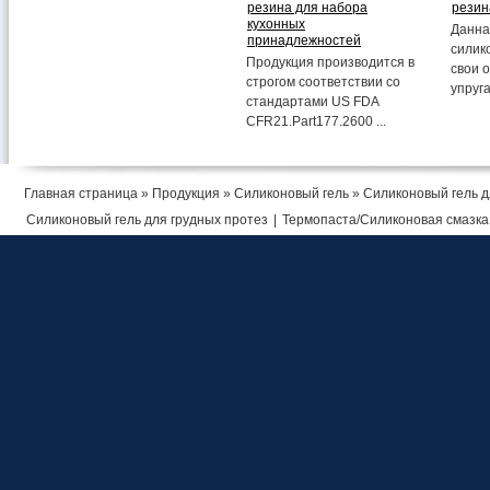
резина для набора
резин
кухонных
Данна
принадлежностей
силик
Продукция производится в
свои о
строгом соответствии со
упруга
стандартами US FDA
CFR21.Part177.2600 ...
Главная страница
»
Продукция
»
Силиконовый гель
» Силиконовый гель д
Силиконовый гель для грудных протез
|
Термопаста/Силиконовая смазка