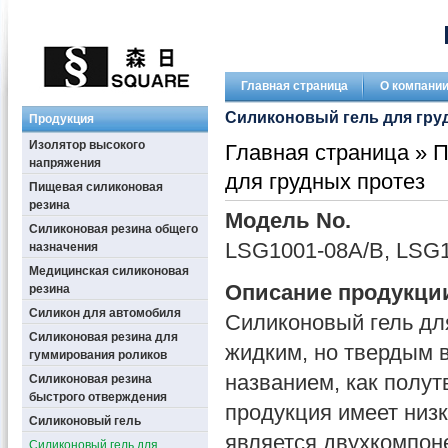
Главная страница
О компани
Силиконовый гель для гру
Продукция
Изолятор высокого
Главная страница
»
П
напряжения
для грудных протез
Пищевая силиконовая
резина
Модель No.
Силиконовая резина общего
LSG1001-08A/B, LSG
назначения
Медицинская силиконовая
Описание продукци
резина
Силикон для автомобиля
Силиконовый гель дл
Силиконовая резина для
жидким, но твердым 
гуммирования роликов
названием, как полут
Силиконовая резина
быстрого отверждения
продукция имеет низк
Силиконовый гель
является двухкомпон
Силиконовый гель для