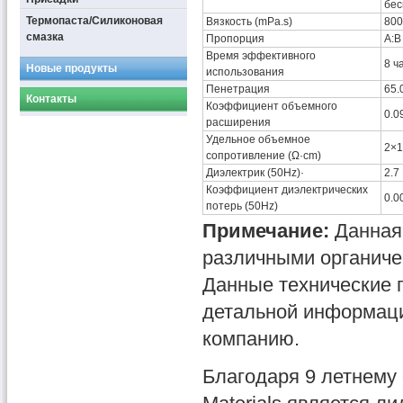
бес
Термопаста/Силиконовая
Вязкость (mPa.s)
800
смазка
Пропорция
A:B
Время эффективного
8 ч
Новые продукты
использования
Пенетрация
65.
Контакты
Коэффициент объемного
0.0
расширения
Удельное объемное
2×1
сопротивление (Ω·cm)
Диэлектрик (50Hz)·
2.7
Коэффициент диэлектрических
0.0
потерь (50Hz)
Примечание:
Данная
различными органическ
Данные технические 
детальной информаци
компанию.
Благодаря 9 летнему