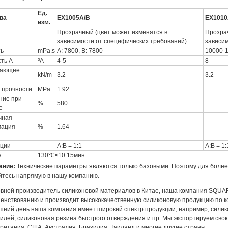
Ед.
ва
EX1005A/B
EX1010
изм.
Прозрачный (цвет может изменятся в
Прозрач
зависимости от специфических требований)
зависим
ть
mPa.s
A: 7800, B: 7800
10000-
ть A
ºA
4-5
8
вающее
kN/m
3.2
3.2
 прочности
MPa
1.92
ние при
%
580
е
чная
ация
%
1.64
ции
A:B = 1:1
A:B = 1:
я
130℃×10 15мин
ание:
Технические параметры являются только базовыми. Поэтому для боле
тесь напрямую в нашу компанию.
овной производитель силиконовой материалов в Китае, наша компания SQUARE 
енствованию и производит высококачественную силиконовую продукцию по к
шний день наша компания имеет широкий спектр продукции, например, силик
илей, силиконовая резина быстрого отверждения и пр. Мы экспортируем свою 
ритания, США, Австралия, Бразилия, Таиланд и многие другие страны.