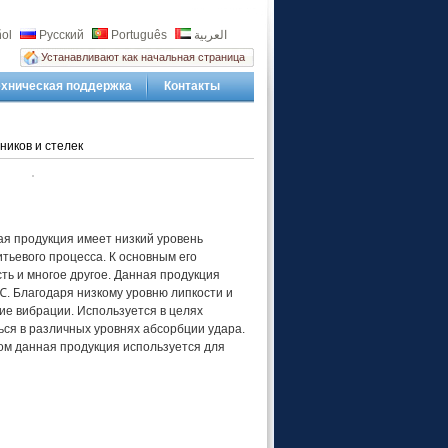
ol
Русский
Português
العربية
Устанавливают как начальная страница
ехническая поддержка
Контакты
ников и стелек
ая продукция имеет низкий уровень
тьевого процесса. К основным его
ть и многое другое. Данная продукция
. Благодаря низкому уровню липкости и
ие вибрации. Используется в целях
ся в различных уровнях абсорбции удара.
ом данная продукция используется для