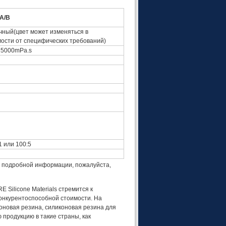
A/B
ный(цвет может изменяться в
ости от специфических требований)
15000mPa.s
1 или 100:5
е подробной информации, пожалуйста,
Silicone Materials стремится к
онкурентоспособной стоимости. На
оновая резина, силиконовая резина для
продукцию в такие страны, как