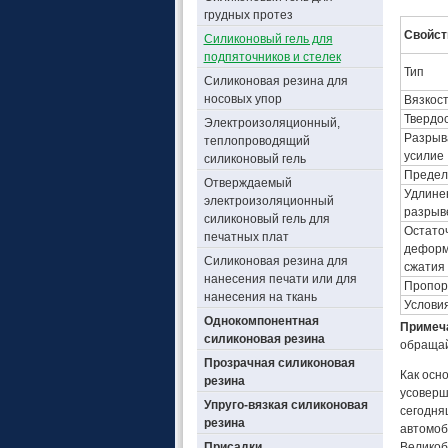
грудных протез
Свойст
Силиконовый гель для
подпяточников и стелек
Тип
Силиконовая резина для
носовых упор
Вязкос
Твердос
Электроизоляционный,
Разры
теплопроводящий
усилие
силиконовый гель
Предел
Отверждаемый
Удлине
электроизоляционный
разрыв
силиконовый гель для
Остато
печатных плат
деформ
Силиконовая резина для
сжатия
нанесения печати или для
Пропор
нанесения на ткань
Услови
Однокомпонентная
Примеч
силиконовая резина
обращай
Прозрачная силиконовая
Как осн
резина
усоверш
Упруго-вязкая силиконовая
сегодня
резина
автомоб
Присадки
Великоб