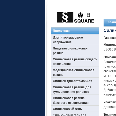
Глав
Силик
Продукция
Изолятор высокого
Главная
напряжения
Модель 
Пищевая силиконовая
LSG1010
резина
Описани
Силиконовая резина общего
Взаимод
назначения
плотнос
Медицинская силиконовая
свойств
резина
может с
никому 
Силикон для автомобиля
абсорбц
Силиконовая резина для
Добавле
гуммирования роликов
изготов
Силиконовая резина
Упаковк
быстрого отверждения
Данная 
Силиконовый гель
Техниче
Силиконовый гель для