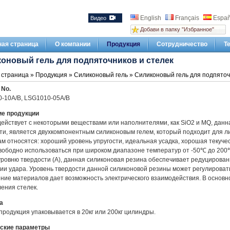
English
Français
Españ
Видео
Добави в папку "Избранное"
ная страница
О компании
Продукция
Сотрудничество
Т
оновый гель для подпяточников и стелек
 страница
»
Продукция
»
Силиконовый гель
» Силиконовый гель для подпяточ
No.
-10A/B, LSG1010-05A/B
е продукции
ействует с некоторыми веществами или наполнителями, как SiO2 и MQ, данн
ти, является двухкомпонентным силиконовым гелем, который подходит для ли
ам относятся: хороший уровень упругости, идеальная усадка, хорошая текучес
вободно использоваться при широком диапазоне температур от -50℃ до 200℃
уровню твердости (A), данная силиконовая резина обеспечивает редуцирован
ии удара. Уровень твердости данной силиконовой резины может регулировать
ние материалов дает возможность электрического взаимодействия. В основн
ления стелек.
а
продукция упаковывается в 20кг или 200кг цилиндры.
ские параметры